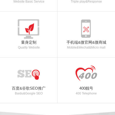
Website Basic Service
Triple play&Response
量身定制
手机端&微官网&微商城
Quality Website
Mobile&Wechat&Micro mall
百度&谷歌SEO推广
400靓号
Baidu&Google SEO
400 Telephone