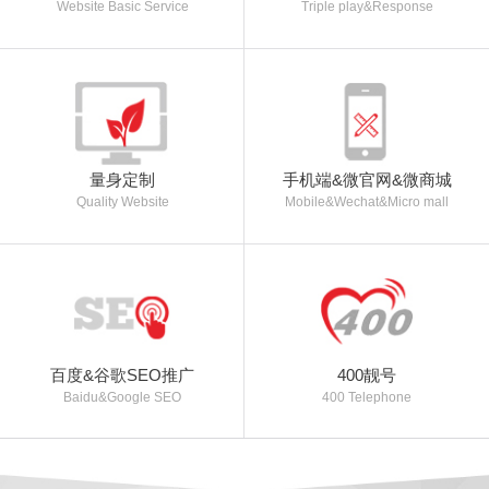
Website Basic Service
Triple play&Response
量身定制
手机端&微官网&微商城
Quality Website
Mobile&Wechat&Micro mall
百度&谷歌SEO推广
400靓号
Baidu&Google SEO
400 Telephone