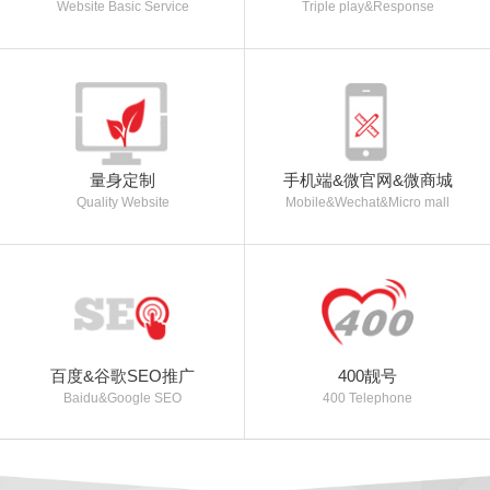
Website Basic Service
Triple play&Response
量身定制
手机端&微官网&微商城
Quality Website
Mobile&Wechat&Micro mall
百度&谷歌SEO推广
400靓号
Baidu&Google SEO
400 Telephone